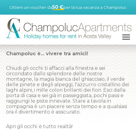
50 €
Ottieni un voucher da
per la tua vacanza a Champoluc
Champoluc è... vivere tra amici!
Chiudi gli occhi: ti affacci alla finestra e sei
circondato dallo splendore delle nostre
montagne, la magia bianca del ghiacciaio, il verde
delle pinete e degli alpeggi, l'azzurro cristallino dei
laghi alpini, i mille colori brillanti dei fiori. Esci dalla
porta di casa e sei già in passeggiata, pochi passi e
raggiungi le piste innevate. Stare a tavola in
compagnia è un piacere senza tempo e a qualsiasi
ora il divertimento è assicurato.
Apri gli occhi: è tutto realtà!