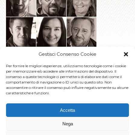
Gestisci Consenso Cookie
Per fornire le migliori esperienze, utilizziamo tecnologie come i cookie
per memorizzare e/o accedere alle informazioni del dispositivo. Il
consenso a queste tecnologie ci permetterà di elaborare dati come il
comportamento di navigazione o ID unici su questo sito. Non
acconsentire o ritirare il consenso può influire negativamente su alcune
caratteristiche e funzioni.
Accetta
Champoluc Apartments
© 2026 -
by Planet Service s.r.l. • Route Ramey,
Nega
48 - 11020 Champoluc-Ayas (AO) Italia
Phone +39 0125.307131 -
ca@tako.it
-